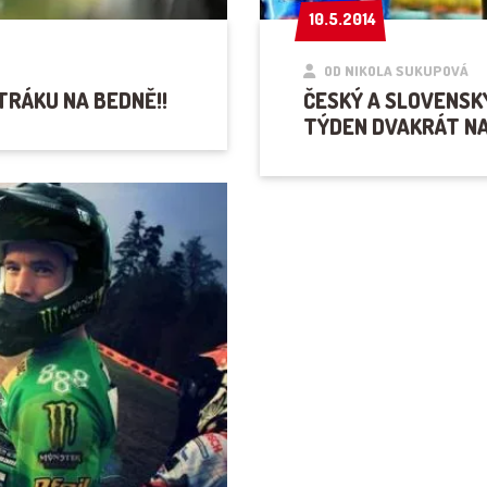
10.5.2014
10.5.2014
OD NIKOLA SUKUPOVÁ
TRÁKU NA BEDNĚ!!
ČESKÝ A SLOVENSK
TÝDEN DVAKRÁT NA