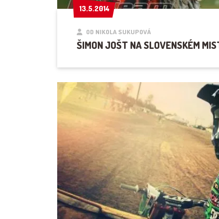
13.5.2014
13.5.2014
OD NIKOLA SUKUPOVÁ
ŠIMON JOŠT NA SLOVENSKÉM MIS