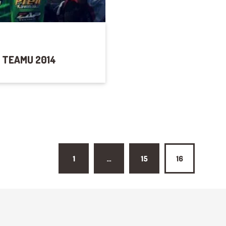
X TEAMU 2014
ků
1
…
15
16